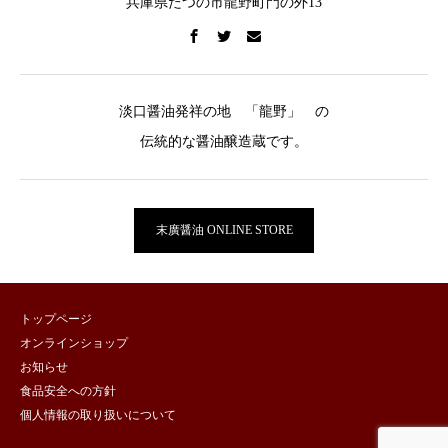
兵庫県たつの市龍野町門の外13
淡口醤油発祥の地 「龍野」 の
伝統的な醤油醸造蔵です。
末廣醤油 ONLINE STORE
トップページ
オンラインショップ
お知らせ
食品安全への方針
個人情報の取り扱いについて