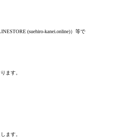
TORE (suehiro-kanei.online)
）等で
おります。
たします。